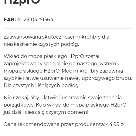
Miotełki 
EAN:
4023103251564
Myjki do 
Pet Pro
Zaawansowana skuteczności mikrofibry dla
nieskazitelnie czystych podłóg.
Odkurzac
Wkład do mopa płaskiego H2prO został
zaprojektowany specjalnie do naszego systemu
mopa płaskiego H2prO. Moc mikrofibry zapewnia
szybkie i łatwe usuwanie nawet uporczywego brudu.
Dla czystych i lśniących podłóg.
Nie czekaj, aby ułatwić i usprawnić swoje zadania
porządkowe. Kup wkład do mopa płaskiego H2prO
już dziś i ciesz się czystym domem!
Cena rekomendowana przez producenta: 44,99 zł