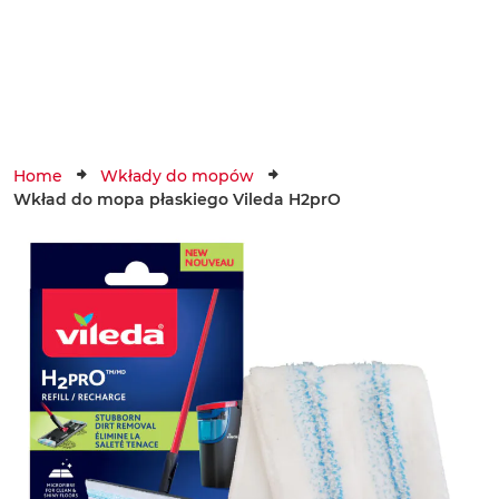
Menu
Home
Wkłady do mopów
Wszystkie produkty
Mopy pa
Wkład do mopa płaskiego Vileda H2prO
O nas
Mopy pa
Dystrybutorzy
Mopy pła
Dla partnerów
Mopy ob
Infolinia
Mopy ze 
Kontakt
Mopy H2