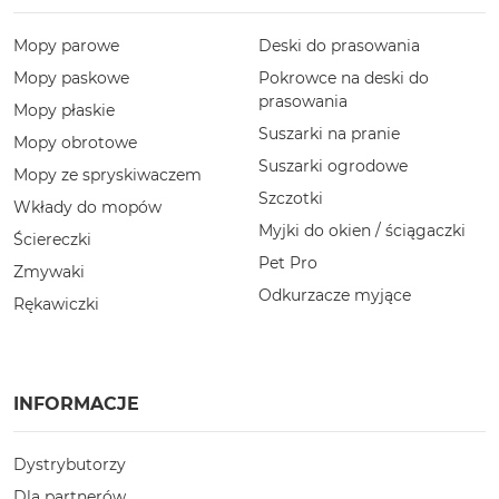
Mopy parowe
Deski do prasowania
Mopy paskowe
Pokrowce na deski do
prasowania
Mopy płaskie
Suszarki na pranie
Mopy obrotowe
Suszarki ogrodowe
Mopy ze spryskiwaczem
Szczotki
Wkłady do mopów
Myjki do okien / ściągaczki
Ściereczki
Pet Pro
Zmywaki
Odkurzacze myjące
Rękawiczki
INFORMACJE
Dystrybutorzy
Dla partnerów