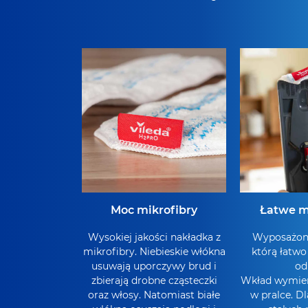
Moc mikrofibry
Łatwe 
Wysokiej jakości nakładka z
Wyposażony
mikrofibry. Niebieskie włókna
którą łatw
usuwają uporczywy brud i
od
zbierają drobne cząsteczki
Wkład wymie
oraz włosy. Natomiast białe
w pralce. D