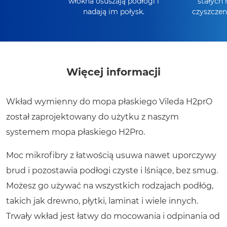
włókna osuszają podłogi i
stałych 
nadają im połysk.
czyszczen
wymianę co
Więcej informacji
Wkład wymienny do mopa płaskiego Vileda H2prO
został zaprojektowany do użytku z naszym
systemem mopa płaskiego H2Pro.
Moc mikrofibry z łatwością usuwa nawet uporczywy
brud i pozostawia podłogi czyste i lśniące, bez smug.
Możesz go używać na wszystkich rodzajach podłóg,
takich jak drewno, płytki, laminat i wiele innych.
Trwały wkład jest łatwy do mocowania i odpinania od